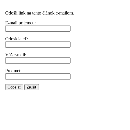
Odošli link na tento článok e-mailom.
E-mail príjemcu:
Odosielateľ:
Váš e-mail:
Predmet:
Odoslať
Zrušiť