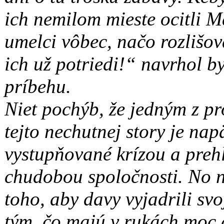
ich nemilom mieste ocitli M
umelci vôbec, načo rozlišova
ich už potriedi!“ navrhol 
príbehu.
Niet pochýb, že jedným z p
tejto nechutnej story je nap
vystupňované krízou a preh
chudobou spoločnosti. No 
toho, aby davy vyjadrili svo
tým, čo majú v rukách moc 