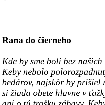
Rana do čierneho
Kde by sme boli bez našich 
Keby nebolo polorozpadnut
bedárov, najskôr by prišiel
si žiada obete hlavne v ťaž
ani o tú trošku zábavy. Ke