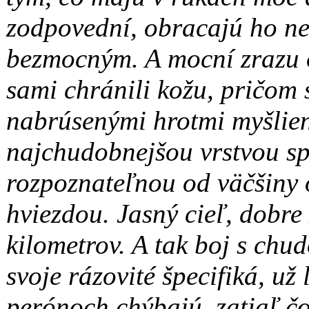
zodpovední, obracajú ho ne
bezmocným. A mocní zrazu 
sami chránili kožu, pričom s
nabrúsenými hrotmi myšlie
najchudobnejšou vrstvou sp
rozpoznateľnou od väčšiny 
hviezdou. Jasný cieľ, dobre
kilometrov. A tak boj s ch
svoje rázovité špecifiká, už
perónoch chýbajú, zatiaľ 